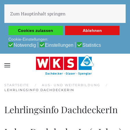
Diese Website verwendet Cookies, um Ihnen die beste
Erfahrung auf unserer Website zu ermöglichen.
Zum Hauptinhalt springen
Cookie-Richtlinie
Datenschutz-Bestimmungen
Cookies zulassen
Ablehnen
Cookie-Einstellungen:
Notwendig
Einstellungen
Statistics
STARTSEITE
AUS- UND WEITERBILDUNG
LEHRLINGSINFO DACHDECKERIN
Lehrlingsinfo DachdeckerIn