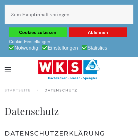
Diese Website verwendet Cookies, um Ihnen die beste
Erfahrung auf unserer Website zu ermöglichen.
Zum Hauptinhalt springen
Cookie-Richtlinie
Datenschutz-Bestimmungen
Cookies zulassen
Ablehnen
Cookie-Einstellungen:
Notwendig
Einstellungen
Statistics
STARTSEITE
DATENSCHUTZ
Datenschutz
DATENSCHUTZERKLÄRUNG