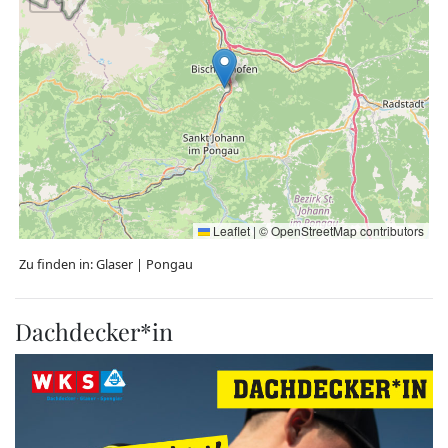
Leaflet
|
©
OpenStreetMap
contributors
Zu finden in:
Glaser
|
Pongau
Dachdecker*in