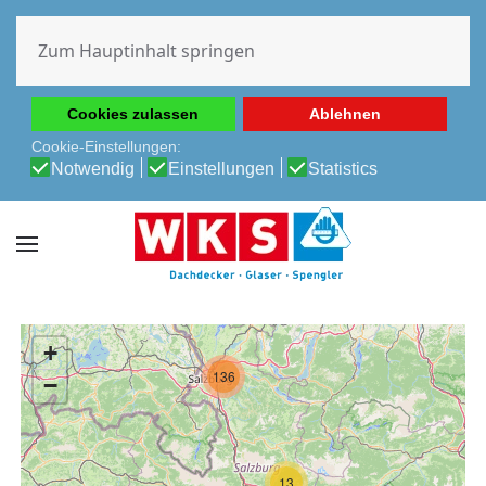
Diese Website verwendet Cookies, um Ihnen die beste
Erfahrung auf unserer Website zu ermöglichen.
Zum Hauptinhalt springen
Cookie-Richtlinie
Datenschutz-Bestimmungen
Cookies zulassen
Ablehnen
Cookie-Einstellungen:
Notwendig
Einstellungen
Statistics
+
136
−
13