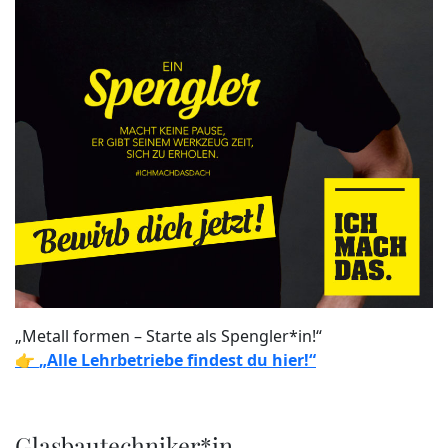
„Metall formen – Starte als Spengler*in!“
👉
„Alle Lehrbetriebe findest du hier!“
Glasbautechniker*in