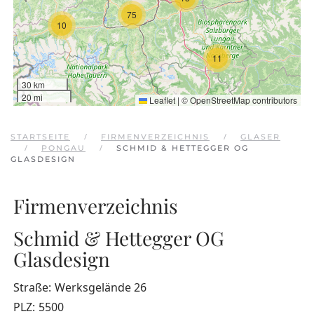
75
10
11
30 km
20 mi
Leaflet
|
©
OpenStreetMap
contributors
STARTSEITE
FIRMENVERZEICHNIS
GLASER
PONGAU
SCHMID & HETTEGGER OG
GLASDESIGN
Firmenverzeichnis
Schmid & Hettegger OG
Glasdesign
Straße:
Werksgelände 26
PLZ:
5500