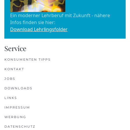
Ein moderner Lehrberuf mit Zukunft - nähere
Infos finden sie hier:
Download Lehrlingsfolder
Service
KONSUMENTEN TIPPS
KONTAKT
JOBS
DOWNLOADS
LINKS
IMPRESSUM
WERBUNG
DATENSCHUTZ