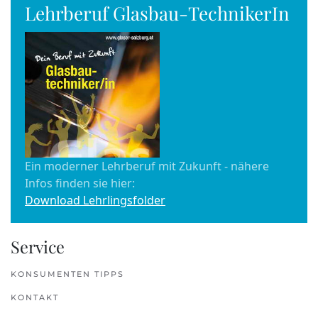
Lehrberuf Glasbau-TechnikerIn
Ein moderner Lehrberuf mit Zukunft - nähere
Infos finden sie hier:
Download Lehrlingsfolder
Service
KONSUMENTEN TIPPS
KONTAKT