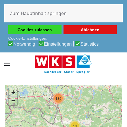
Diese Website verwendet Cookies, um Ihnen die beste
Erfahrung auf unserer Website zu ermöglichen.
Zum Hauptinhalt springen
Cookie-Richtlinie
Datenschutz-Bestimmungen
Cookies zulassen
Ablehnen
Cookie-Einstellungen:
Notwendig
Einstellungen
Statistics
+
136
−
13