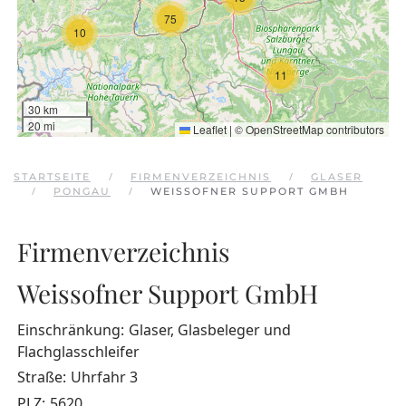
75
10
11
30 km
20 mi
Leaflet
|
©
OpenStreetMap
contributors
STARTSEITE
FIRMENVERZEICHNIS
GLASER
PONGAU
WEISSOFNER SUPPORT GMBH
Firmenverzeichnis
Weissofner Support GmbH
Einschränkung:
Glaser, Glasbeleger und
Flachglasschleifer
Straße:
Uhrfahr 3
PLZ:
5620