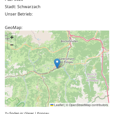
Stadt:
Schwarzach
Unser Betrieb:
GeoMap:
+
−
Leaflet
|
©
OpenStreetMap
contributors
Zu finden in:
Glaser
|
Pongau