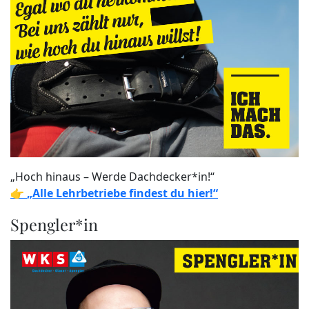
„Hoch hinaus – Werde Dachdecker*in!“
👉
„Alle Lehrbetriebe findest du hier!“
Spengler*in