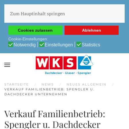
Diese Website verwendet Cookies, um Ihnen die beste
Erfahrung auf unserer Website zu ermöglichen.
Zum Hauptinhalt springen
Cookie-Richtlinie
Datenschutz-Bestimmungen
Cookies zulassen
Ablehnen
Cookie-Einstellungen:
Notwendig
Einstellungen
Statistics
STARTSEITE
NEWS
NEUES ALLGEMEIN
VERKAUF FAMILIENBETRIEB: SPENGLER U.
DACHDECKER UNTERNEHMEN
Verkauf Familienbetrieb:
Spengler u. Dachdecker