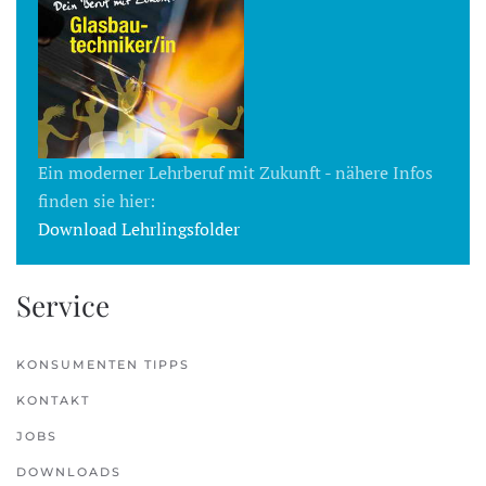
Ein moderner Lehrberuf mit Zukunft - nähere Infos
finden sie hier:
Download Lehrlingsfolder
Service
KONSUMENTEN TIPPS
KONTAKT
JOBS
DOWNLOADS