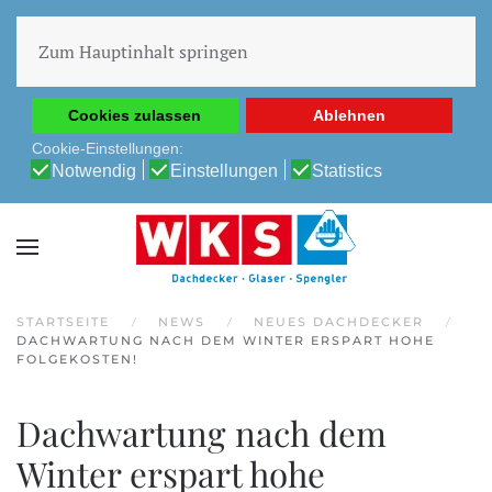
Diese Website verwendet Cookies, um Ihnen die beste
Erfahrung auf unserer Website zu ermöglichen.
Zum Hauptinhalt springen
Cookie-Richtlinie
Datenschutz-Bestimmungen
Cookies zulassen
Ablehnen
Cookie-Einstellungen:
Notwendig
Einstellungen
Statistics
STARTSEITE
NEWS
NEUES DACHDECKER
DACHWARTUNG NACH DEM WINTER ERSPART HOHE
FOLGEKOSTEN!
Dachwartung nach dem
Winter erspart hohe