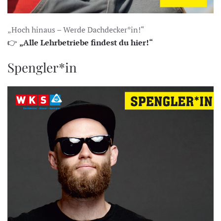
„Hoch hinaus – Werde Dachdecker*in!“
👉
„Alle Lehrbetriebe findest du hier!“
Spengler*in