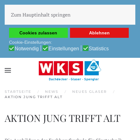
Diese Website verwendet Cookies, um Ihnen die beste
Erfahrung auf unserer Website zu ermöglichen.
Zum Hauptinhalt springen
Cookie-Richtlinie
Datenschutz-Bestimmungen
Cookies zulassen
Ablehnen
Cookie-Einstellungen:
Notwendig
Einstellungen
Statistics
STARTSEITE
NEWS
NEUES GLASER
AKTION JUNG TRIFFT ALT
AKTION JUNG TRIFFT ALT