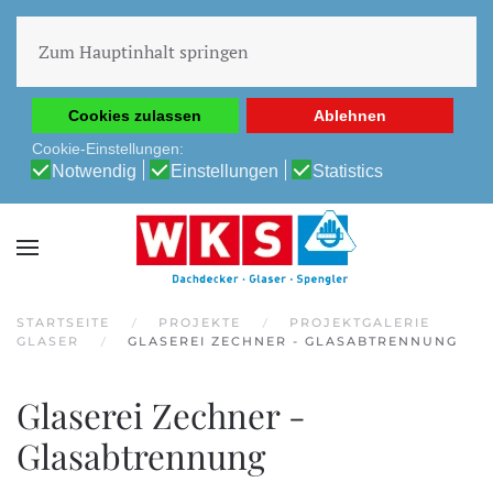
Diese Website verwendet Cookies, um Ihnen die beste
Erfahrung auf unserer Website zu ermöglichen.
Zum Hauptinhalt springen
Cookie-Richtlinie
Datenschutz-Bestimmungen
Cookies zulassen
Ablehnen
Cookie-Einstellungen:
Notwendig
Einstellungen
Statistics
STARTSEITE
PROJEKTE
PROJEKTGALERIE
GLASER
GLASEREI ZECHNER - GLASABTRENNUNG
Glaserei Zechner -
Glasabtrennung