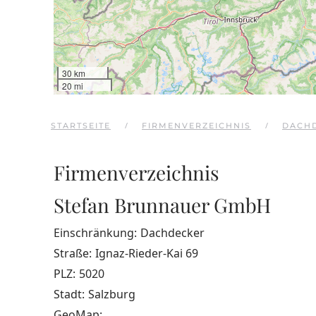
30 km
20 mi
STARTSEITE
FIRMENVERZEICHNIS
DACH
Firmenverzeichnis
Stefan Brunnauer GmbH
Einschränkung:
Dachdecker
Straße:
Ignaz-Rieder-Kai 69
PLZ:
5020
Stadt:
Salzburg
GeoMap: