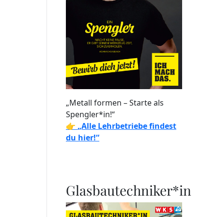
„Metall formen – Starte als
Spengler*in!“
👉
„Alle Lehrbetriebe findest
du hier!“
Glasbautechniker*in