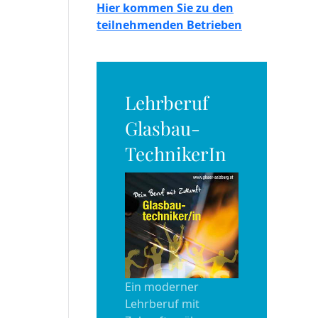
Hier kommen Sie zu den
teilnehmenden Betrieben
Lehrberuf
Glasbau-
TechnikerIn
Ein moderner
Lehrberuf mit