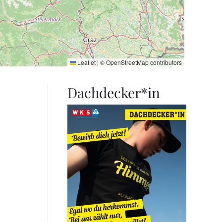
Leaflet
|
©
OpenStreetMap
contributors
Dachdecker*in