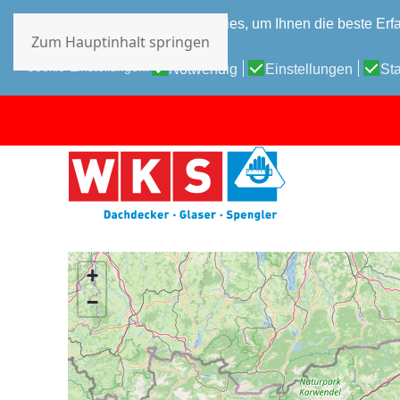
Diese Website verwendet Cookies, um Ihnen die beste Erfa
Zum Hauptinhalt springen
Datenschutz-Bestimmungen
Cookie-Einstellungen:
Notwendig
Einstellungen
Sta
+
−