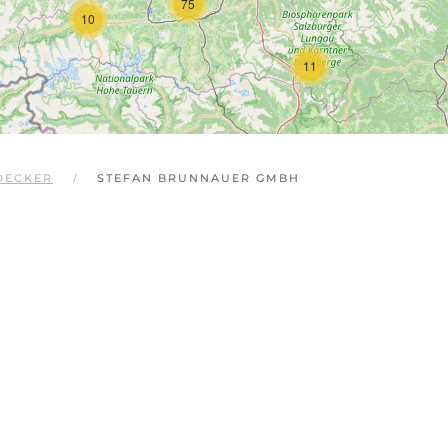
75
10
11
DECKER
STEFAN BRUNNAUER GMBH