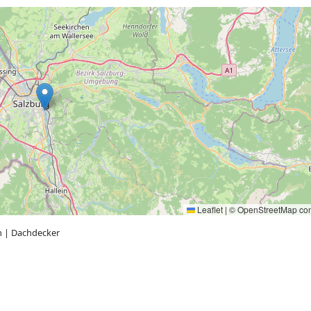
Leaflet
|
©
OpenStreetMap
con
n
|
Dachdecker