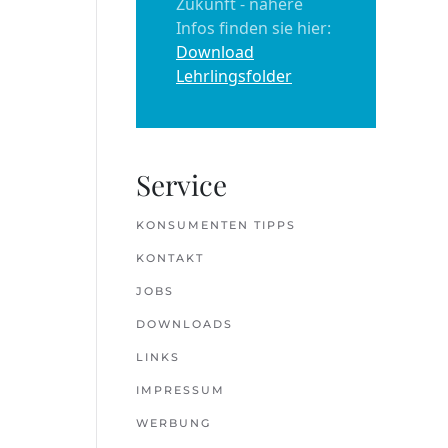
Zukunft - nähere
Infos finden sie hier:
Download
Lehrlingsfolder
Service
KONSUMENTEN TIPPS
KONTAKT
JOBS
DOWNLOADS
LINKS
IMPRESSUM
WERBUNG