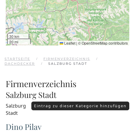
30 km
20 mi
Leaflet
|
©
OpenStreetMap
contributors
STARTSEITE
FIRMENVERZEICHNIS
DACHDECKER
SALZBURG STADT
Firmenverzeichnis
Salzburg Stadt
Salzburg
Eintrag zu dieser Kategorie hinzufügen
Stadt
Dino Pilav