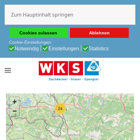
Diese Website verwendet Cookies, um Ihnen die beste
Erfahrung auf unserer Website zu ermöglichen.
Zum Hauptinhalt springen
Cookie-Richtlinie
Datenschutz-Bestimmungen
Cookies zulassen
Ablehnen
Cookie-Einstellungen:
Notwendig
Einstellungen
Statistics
+
24
−