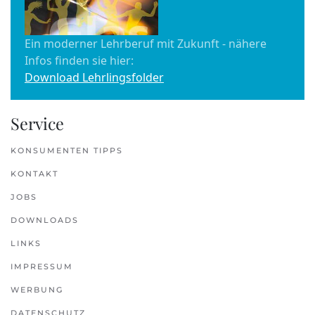
Ein moderner Lehrberuf mit Zukunft - nähere
Infos finden sie hier:
Download Lehrlingsfolder
Service
KONSUMENTEN TIPPS
KONTAKT
JOBS
DOWNLOADS
LINKS
IMPRESSUM
WERBUNG
DATENSCHUTZ