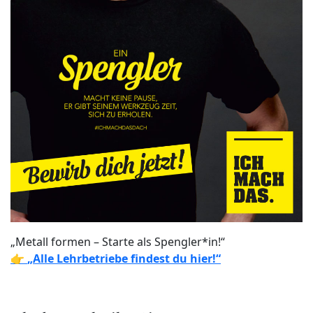
„Metall formen – Starte als Spengler*in!“
👉
„Alle Lehrbetriebe findest du hier!“