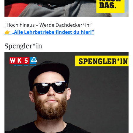
„Hoch hinaus – Werde Dachdecker*in!“
👉
„Alle Lehrbetriebe findest du hier!“
Spengler*in