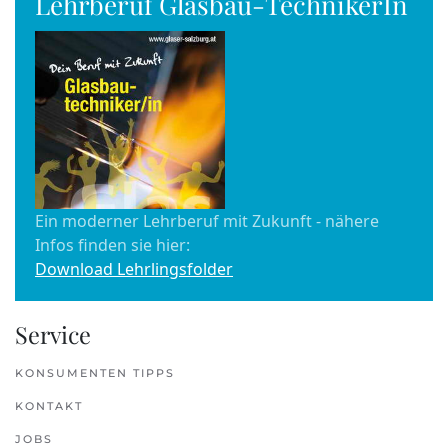
Lehrberuf Glasbau-TechnikerIn
Ein moderner Lehrberuf mit Zukunft - nähere
Infos finden sie hier:
Download Lehrlingsfolder
Service
KONSUMENTEN TIPPS
KONTAKT
JOBS