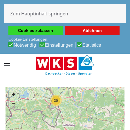
Diese Website verwendet Cookies, um Ihnen die beste
Erfahrung auf unserer Website zu ermöglichen.
Zum Hauptinhalt springen
Cookie-Richtlinie
Datenschutz-Bestimmungen
Cookies zulassen
Ablehnen
Cookie-Einstellungen:
Notwendig
Einstellungen
Statistics
+
30
−