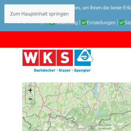
Diese Website verwendet Cookies, um Ihnen die beste Erfa
Zum Hauptinhalt springen
Datenschutz-Bestimmungen
Cookie-Einstellungen:
Notwendig
Einstellungen
Sta
+
−