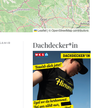
Leaflet
|
©
OpenStreetMap
contributors
Dachdecker*in
SAMIR