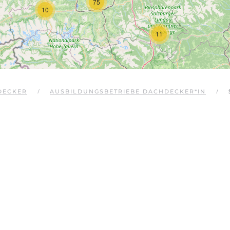
75
10
11
DECKER
AUSBILDUNGSBETRIEBE DACHDECKER*IN