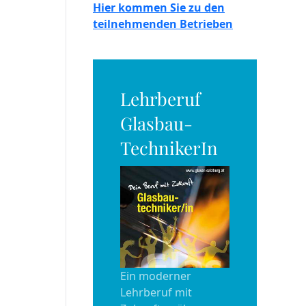
Hier kommen Sie zu den
teilnehmenden Betrieben
Lehrberuf
Glasbau-
TechnikerIn
Ein moderner
Lehrberuf mit