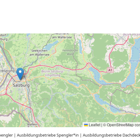
Leaflet
|
©
OpenStreetMap
con
pengler
|
Ausbildungsbetriebe Spengler*in
|
Ausbildungsbetriebe Dachdeck