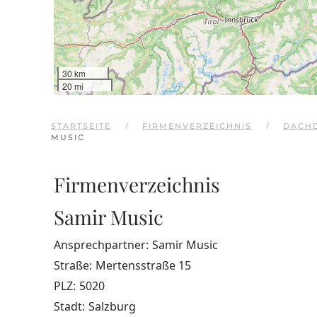
30 km
20 mi
STARTSEITE
FIRMENVERZEICHNIS
DACH
MUSIC
Firmenverzeichnis
Samir Music
Ansprechpartner:
Samir Music
Straße:
Mertensstraße 15
PLZ:
5020
Stadt:
Salzburg