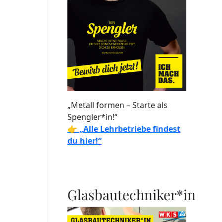
„Metall formen – Starte als
Spengler*in!“
👉
„Alle Lehrbetriebe findest
du hier!“
Glasbautechniker*in