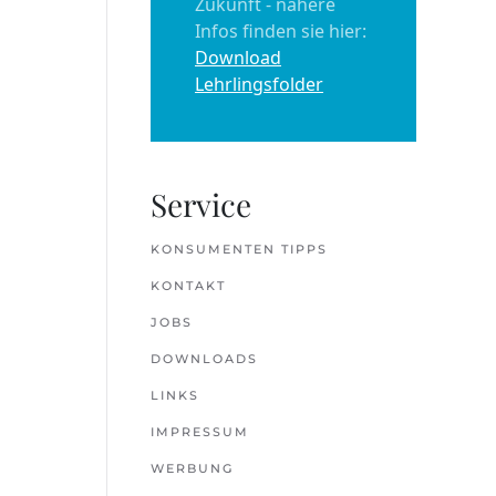
Zukunft - nähere
Infos finden sie hier:
Download
Lehrlingsfolder
Service
KONSUMENTEN TIPPS
KONTAKT
JOBS
DOWNLOADS
LINKS
IMPRESSUM
WERBUNG