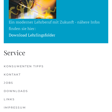
Ein moderner Lehrberuf mit Zukunft - nähere Infos
finden sie hier:
Download Lehrlingsfolder
Service
KONSUMENTEN TIPPS
KONTAKT
JOBS
DOWNLOADS
LINKS
IMPRESSUM