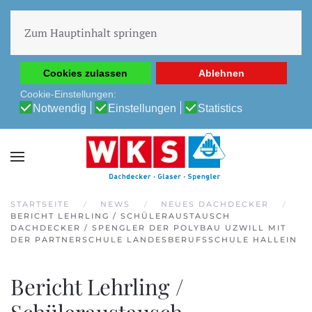
Diese Website verwendet Cookies, um Ihnen die beste
Erfahrung auf unserer Website zu ermöglichen.
Zum Hauptinhalt springen
Cookie-Richtlinie
Datenschutz-Bestimmungen
Cookies zulassen
Ablehnen
Cookie-Einstellungen:
Notwendig
Einstellungen
Statistics
STARTSEITE
NEWS
NEUES DACHDECKER
BERICHT LEHRLING / SCHÜLERAUSTAUSCH
DACHDECKER / SPENGLER DER POLYBAU UZWILL MIT
DER PARTNERSCHULE LANDESBERUFSSCHULE HALLEIN
Bericht Lehrling /
Schüleraustausch