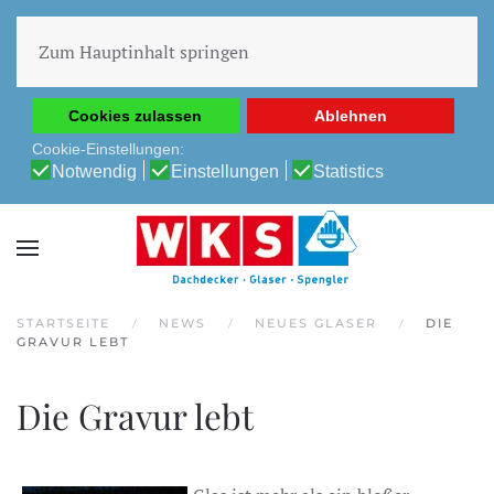
Diese Website verwendet Cookies, um Ihnen die beste
Erfahrung auf unserer Website zu ermöglichen.
Zum Hauptinhalt springen
Cookie-Richtlinie
Datenschutz-Bestimmungen
Cookies zulassen
Ablehnen
Cookie-Einstellungen:
Notwendig
Einstellungen
Statistics
STARTSEITE
NEWS
NEUES GLASER
DIE
GRAVUR LEBT
Die Gravur lebt