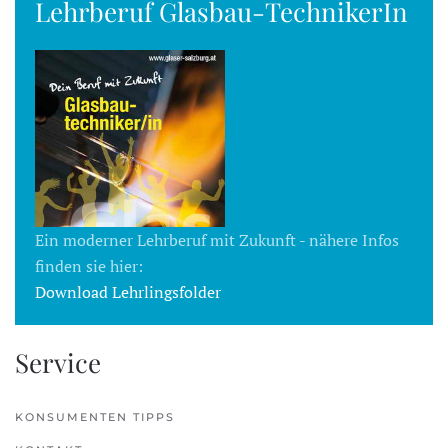
Lehrberuf Glasbau-TechnikerIn
Ein moderner Lehrberuf mit Zukunft - nähere Infos
finden sie hier:
Download Lehrlingsfolder
Service
KONSUMENTEN TIPPS