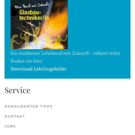
Ein moderner Lehrberuf mit Zukunft - nähere Infos
finden sie hier:
Download Lehrlingsfolder
Service
KONSUMENTEN TIPPS
KONTAKT
JOBS