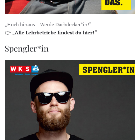
„Hoch hinaus – Werde Dachdecker*in!“
👉
„Alle Lehrbetriebe findest du hier!“
Spengler*in