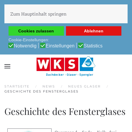
Diese Website verwendet Cookies, um Ihnen die beste
Erfahrung auf unserer Website zu ermöglichen.
Zum Hauptinhalt springen
Cookie-Richtlinie
Datenschutz-Bestimmungen
Cookies zulassen
Ablehnen
Cookie-Einstellungen:
Notwendig
Einstellungen
Statistics
STARTSEITE
NEWS
NEUES GLASER
GESCHICHTE DES FENSTERGLASES
Geschichte des Fensterglases