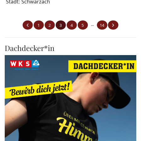
Stadt:
Schwarzach
...
1
2
3
4
5
14
Dachdecker*in