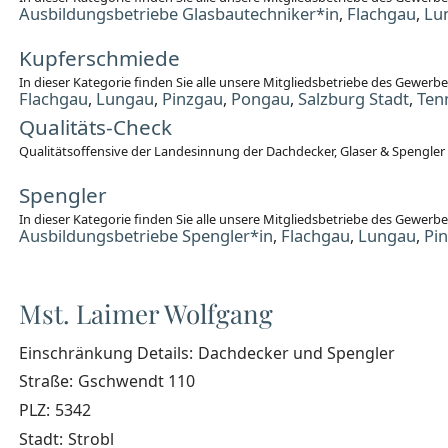
Ausbildungsbetriebe Glasbautechniker*in
Flachgau
Lu
,
,
Kupferschmiede
In dieser Kategorie finden Sie alle unsere Mitgliedsbetriebe des Gewer
Flachgau
Lungau
Pinzgau
Pongau
Salzburg Stadt
Ten
,
,
,
,
,
Qualitäts-Check
Qualitätsoffensive der Landesinnung der Dachdecker, Glaser & Spengler
Spengler
In dieser Kategorie finden Sie alle unsere Mitgliedsbetriebe des Gewerb
Ausbildungsbetriebe Spengler*in
Flachgau
Lungau
Pi
,
,
,
Mst. Laimer Wolfgang
Einschränkung Details:
Dachdecker und Spengler
Straße:
Gschwendt 110
PLZ:
5342
Stadt:
Strobl