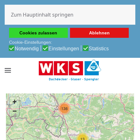
Diese Website verwendet Cookies, um Ihnen die beste
Erfahrung auf unserer Website zu ermöglichen.
Zum Hauptinhalt springen
Cookie-Richtlinie
Datenschutz-Bestimmungen
Cookies zulassen
Ablehnen
Cookie-Einstellungen:
Notwendig
Einstellungen
Statistics
+
136
−
13