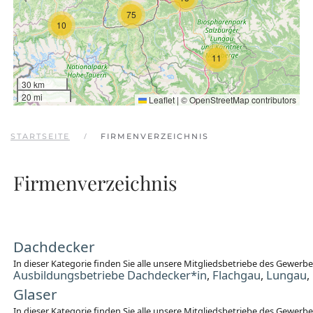
75
10
11
30 km
20 mi
Leaflet
|
©
OpenStreetMap
contributors
STARTSEITE
FIRMENVERZEICHNIS
Firmenverzeichnis
Dachdecker
In dieser Kategorie finden Sie alle unsere Mitgliedsbetriebe des Gewer
Ausbildungsbetriebe Dachdecker*in
Flachgau
Lungau
,
,
,
Glaser
In dieser Kategorie finden Sie alle unsere Mitgliedsbetriebe des Gewerb